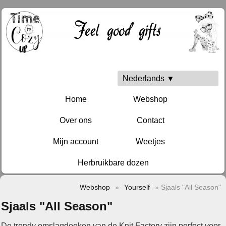
Nederlands ▼
Home
Webshop
Over ons
Contact
Mijn account
Weetjes
Herbruikbare dozen
Webshop
»
Yourself
» Sjaals "All Season"
Sjaals "All Season"
De trendy omslagdoeken van de Knit Factory zijn perfect voor