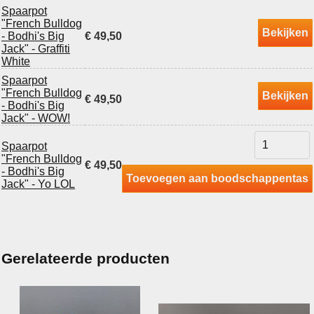
Spaarpot
"French Bulldog
Bekijken
- Bodhi's Big
€ 49,50
Jack" - Graffiti
White
Spaarpot
"French Bulldog
Bekijken
€ 49,50
- Bodhi's Big
Jack" - WOW!
Spaarpot
"French Bulldog
€ 49,50
- Bodhi's Big
Toevoegen aan boodschappentas
Jack" - Yo LOL
Gerelateerde producten