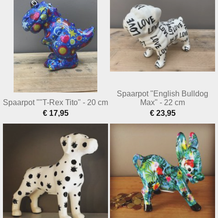
Spaarpot "English Bulldog
Spaarpot ""T-Rex Tito" - 20 cm
Max" - 22 cm
€ 17,95
€ 23,95